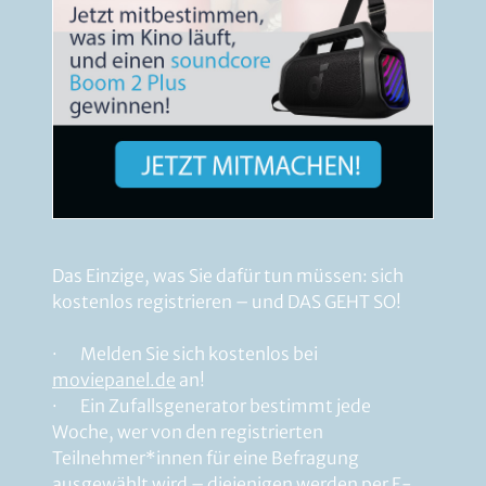
Das Einzige, was Sie dafür tun müssen: sich
kostenlos registrieren – und DAS GEHT SO!
· Melden Sie sich kostenlos bei
moviepanel.de
an!
· Ein Zufallsgenerator bestimmt jede
Woche, wer von den registrierten
Teilnehmer*innen für eine Befragung
ausgewählt wird – diejenigen werden per E-