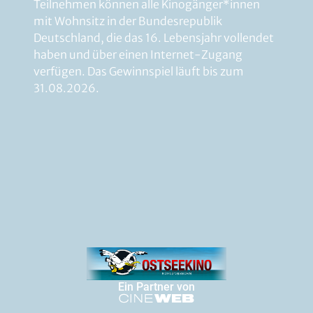
Teilnehmen können alle Kinogänger*innen
mit Wohnsitz in der Bundesrepublik
Deutschland, die das 16. Lebensjahr vollendet
haben und über einen Internet-Zugang
verfügen. Das Gewinnspiel läuft bis zum
31.08.2026.
Ein Partner von