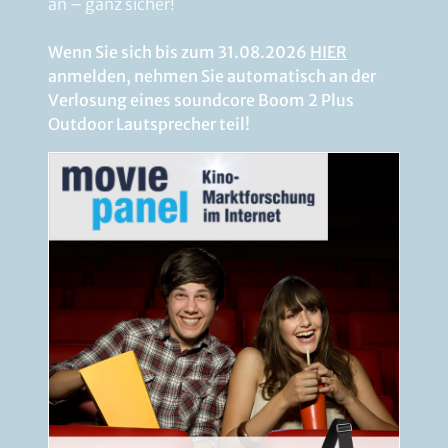
an – ganz sicher!
Wenn Sie sich bis zum 31.08.2026
HIER
anmelden, nehmen Sie automatisch an der
Verlosung eines soundcore Boom 2 Plus
Outdoor Lautsprecher teil!