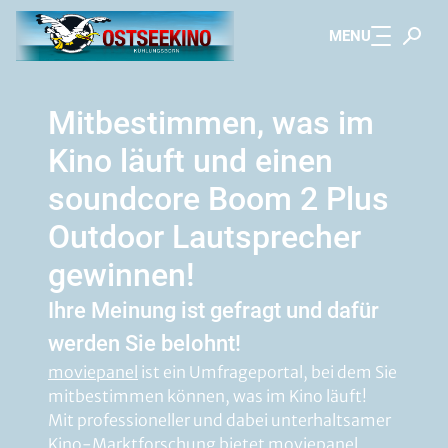
Zum Hauptinhalt springen
MENU
Mitbestimmen, was im
Kino läuft und einen
soundcore Boom 2 Plus
Outdoor Lautsprecher
gewinnen!
Ihre Meinung ist gefragt und dafür
werden Sie belohnt!
moviepanel
ist ein Umfrageportal, bei dem Sie
mitbestimmen können, was im Kino läuft!
Mit professioneller und dabei unterhaltsamer
Kino-Marktforschung bietet
moviepanel